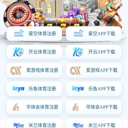
数据安全 全方位防护
在米兰体育app官网入口平台，数据防护不仅是底层机
制，更是平台运营的基本责任。我们从用户访问到操作
全流程建立安全通道，有效防范多类潜在风险。
多重加密策略，防止数据泄露
AI 风控引擎，监测账户异常行为
米兰（中国）支持跨设备安全同步，增强访问防护